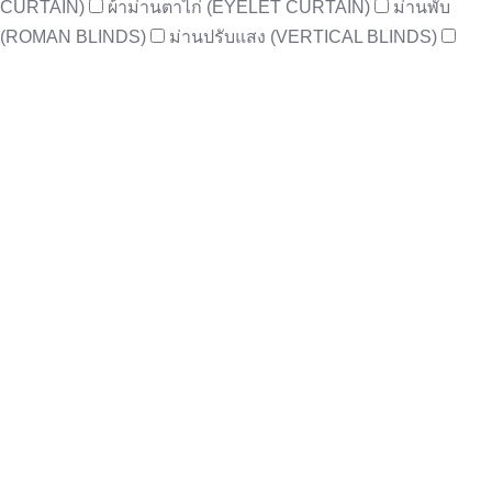
CURTAIN)
ผ้าม่านตาไก่ (EYELET CURTAIN)
ม่านพับ
(ROMAN BLINDS)
ม่านปรับแสง (VERTICAL BLINDS)
ม่านม้วน (ROLLER BLINDS)
ชนิดผ้า
ม่านกรองแสง (DIMOUT)
ทึบแสง (BLACKOUT)
โปร่ง
(SHEAR)
มู่ลี่
ไม้ (WOODEN)
อลูมิเนียม (ALUMINIUM)
ฉากกั้นห้อง
ฉากกั้น PVC
ฉากกั้นญี่ปุ่น
วอลล์เปเปอร์
วอลล์เปเปอร์
โครงการ
Britania
Frasers Property
Home
LH
Perfect
Property
Q House
Sansiri
SC Asset
Ananda
Grand