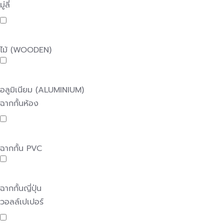
มู่ลี่
ไม้ (WOODEN)
อลูมิเนียม (ALUMINIUM)
ฉากกั้นห้อง
ฉากกั้น PVC
ฉากกั้นญี่ปุ่น
วอลล์เปเปอร์