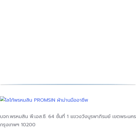
วิธีเลือก ผ้าม่านห้องนอน ผู้ช่วย
คลายร้อน แบบไม่ง้อแอร์!
Decoration Tips
สิงหาคม 30, 2024
ชนิดของผ้า : ปัจจุบันชนิดของผ้าม่าน ที่ช…
อ่านเพิ่มเติม
บจก.พรหมสิน พี.เอส.ซี. 64 ชั้นที่ 1 แขวงวังบูรพาภิรมย์ เขตพระนคร
กรุงเทพฯ 10200