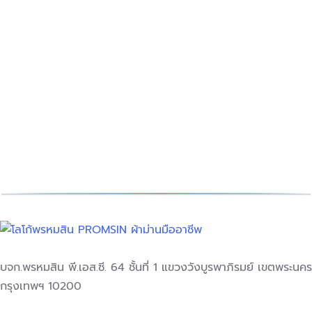
วิธีเลือก ผ้าม่านห้องนอน ผู้ช่วย
คลายร้อน แบบไม่ง้อแอร์!
Decoration Tips
สิงหาคม 30, 2024
ชนิดของผ้า : ปัจจุบันชนิดของผ้าม่าน ที่ช…
อ่านเพิ่มเติม
บจก.พรหมสิน พี.เอส.ซี. 64 ชั้นที่ 1 แขวงวังบูรพาภิรมย์ เขตพระนคร
กรุงเทพฯ 10200