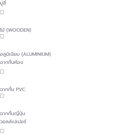
มู่ลี่
ไม้ (WOODEN)
อลูมิเนียม (ALUMINIUM)
ฉากกั้นห้อง
ฉากกั้น PVC
ฉากกั้นญี่ปุ่น
วอลล์เปเปอร์