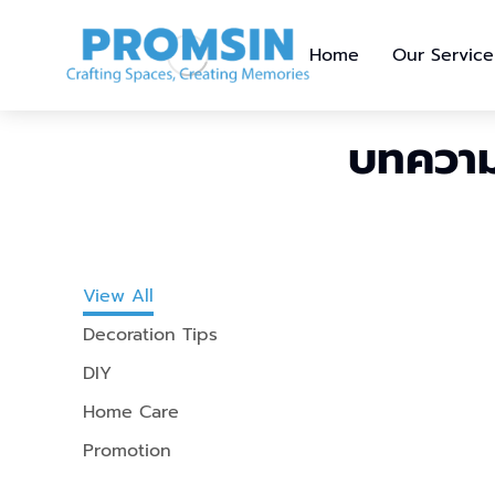
Home
Our Service
บทความ
View All
Decoration Tips
DIY
Home Care
Promotion