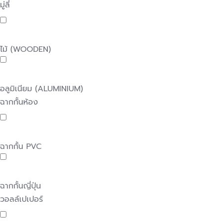
มู่ลี่
ไม้ (WOODEN)
อลูมิเนียม (ALUMINIUM)
ฉากกั้นห้อง
ฉากกั้น PVC
ฉากกั้นญี่ปุ่น
วอลล์เปเปอร์