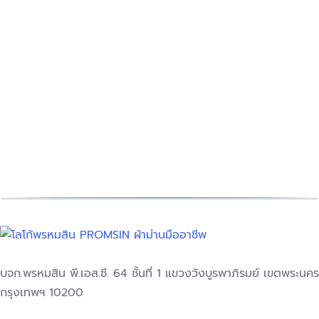
วิธีเลือก ผ้าม่านห้องนอน ผู้ช่วย
คลายร้อน แบบไม่ง้อแอร์!
Decoration Tips
สิงหาคม 30, 2024
ชนิดของผ้า : ปัจจุบันชนิดของผ้าม่าน ที่ช…
อ่านเพิ่มเติม
บจก.พรหมสิน พี.เอส.ซี. 64 ชั้นที่ 1 แขวงวังบูรพาภิรมย์ เขตพระนคร
กรุงเทพฯ 10200