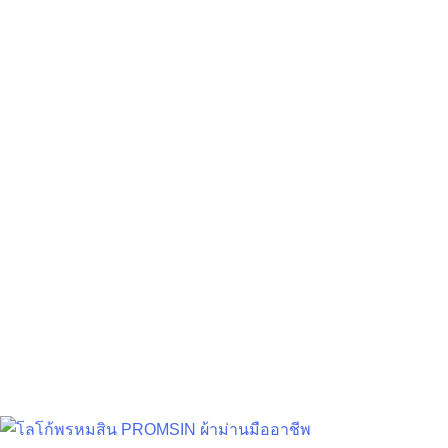
วิธีเลือก ผ้าม่านห้องนอน ผู้ช่วย
คลายร้อน แบบไม่ง้อแอร์!
Decoration Tips
สิงหาคม 30, 2024
ชนิดของผ้า : ปัจจุบันชนิดของผ้าม่าน ที่ช…
อ่านเพิ่มเติม