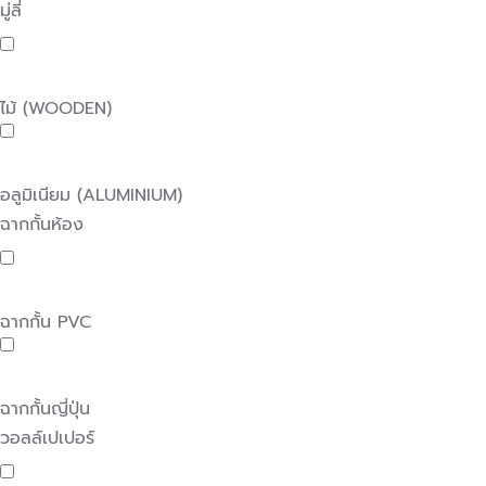
มู่ลี่
ไม้ (WOODEN)
อลูมิเนียม (ALUMINIUM)
ฉากกั้นห้อง
ฉากกั้น PVC
ฉากกั้นญี่ปุ่น
วอลล์เปเปอร์