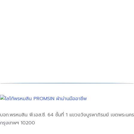
วิธีเลือก ผ้าม่านห้องนอน ผู้ช่วย
คลายร้อน แบบไม่ง้อแอร์!
Decoration Tips
สิงหาคม 30, 2024
ชนิดของผ้า : ปัจจุบันชนิดของผ้าม่าน ที่ช…
อ่านเพิ่มเติม
บจก.พรหมสิน พี.เอส.ซี. 64 ชั้นที่ 1 แขวงวังบูรพาภิรมย์ เขตพระนคร
กรุงเทพฯ 10200