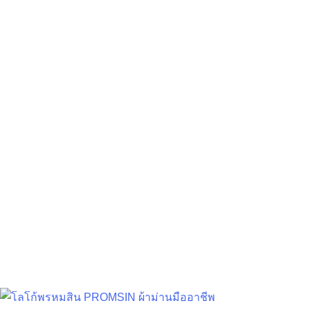
วิธีเลือก ผ้าม่านห้องนอน ผู้ช่วย
คลายร้อน แบบไม่ง้อแอร์!
Decoration Tips
สิงหาคม 30, 2024
ชนิดของผ้า : ปัจจุบันชนิดของผ้าม่าน ที่ช…
อ่านเพิ่มเติม