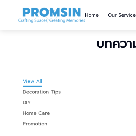
Home
Our Service
บทความ
View All
Decoration Tips
DIY
Home Care
Promotion