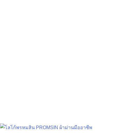
วิธีเลือก ผ้าม่านห้องนอน ผู้ช่วย
คลายร้อน แบบไม่ง้อแอร์!
Decoration Tips
สิงหาคม 30, 2024
ชนิดของผ้า : ปัจจุบันชนิดของผ้าม่าน ที่ช…
อ่านเพิ่มเติม